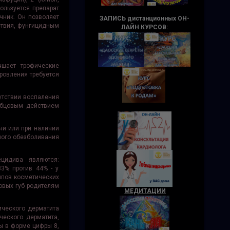
пользуется препарат
чник. Он позволяет
ЗАПИСЬ дистанционных ОН-
ствия, фунгицидным
ЛАЙН КУРСОВ
:
чшает трофические
ровления требуется
утствии воспаления
убцовым действием
чи или при наличии
ного обезболивания
цидива являются:
83% против 44% - у
ипов косметических
ловых губ родителям
МЕДИТАЦИИ
ического дерматита
ческого дерматита,
ы в форме цифры 8,