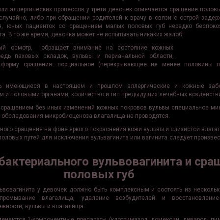
ли аллергических процессов у трети девочек отмечается сращение половых
случайно, либо при обращении родителей к врачу в связи с острой заде
я, юных пациенток со сращением малых половых губ нередко беспоко
а. В то же время, девочка может не испытывать никаких жалоб.
ный осмотр, обращает внимание на состояние кожных
редь паховых складок, вульвы и перианальной области,
 форму сращения: порциальное (перекрывающее не менее половины 
ь имеющиеся в настоящем и прошлом аллергические и кожные забол
ом и половыми органами, количество и тип предыдущих лечебных воздейств
 сращением без иных изменений кожных покровов вульвы специальное ми
 обследования микробиоценоза влагалища не проводятся.
ного сращения на фоне яркого покраснения кожи вульвы и слизистой влага
оловых путей для исключения вульвагинита или вагинита следует произвес
бактериального вульвовагинита и сра
половых губ
ьвовагинита у девочек должно быть комплексным и состоять из нескольк
промывание влагалища, удаление возбудителей и восстановление
ежности, вульвы и влагалища.
еняются 1-компонентные препараты (клотримазол, ломексин, ливарол, пима