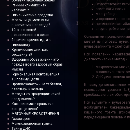
Болезни молочных желез
недостаточная инти
Ранний климакс: как
глистная инвазия;
избежать?
мастурбация
Гигиенические средства
инородное тело во 
Молочница: можно ли
применение антибио
вылечиться навсегда?
злоупотребление пи
10 опасностей
незащищенного секса
Основными проявлениями в
9 причин срочно идти к
цвета) из половых путей
гинекологу
вульвовагинита может быт
Критические дни: как
При появлении характер
отодвинуть?
диагностические методы:
Здоровый образ жизни - это
прежде всего здоровый образ
микроскопия мазка;
мысли
аналогичен таковом
Гормональная контрацепция:
ДНК-диагностика во
10 преимуществ
Противозачаточные таблетки,
К числу дополнительных м
пластыри и кольца
повышается уровень IL-
Методы контрацепции: какой
преобладают лактобактери
предпочесть?
При вульвите и вульвова
Как принимать оральные
возбудителей: бактериальн
контрацептивы?
кишечного тракта (гриб
МАТОЧНЫЕ КРОВОТЕЧЕНИЯ
передающиеся половым пут
Галакторея
Межпозвоночная грыжа
Тайны ДНК