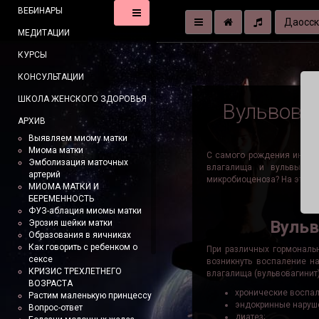
ВЕБИНАРЫ
Даосск
МЕДИТАЦИИ
КУРСЫ
КОНСУЛЬТАЦИИ
ШКОЛА ЖЕНСКОГО ЗДОРОВЬЯ
Вульвоваг
АРХИВ
Выявляем миому матки
Миома матки
С самого рождения интим
Эмболизация маточных
влагалища и вульвы, к
артерий
микробиоценоза? На эти и 
МИОМА МАТКИ И
БЕРЕМЕННОСТЬ
ФУЗ-аблация миомы матки
Вульв
Эрозия шейки матки
Образования в яичниках
Как говорить с ребенком о
При различных гормональ
сексе
возникнуть воспаление н
КРИЗИС ТРЕХЛЕТНЕГО
влагалища (вульвовагинит)
ВОЗРАСТА
хронические воспал
Растим маленькую принцессу
эндокринные наруш
Вопрос-ответ
диатез;