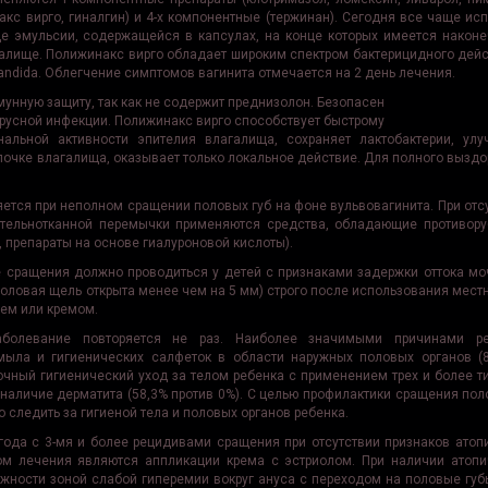
накс вирго, гиналгин) и 4-х компонентные (тержинан). Сегодня все чаще ис
е эмульсии, содержащейся в капсулах, на конце которых имеется наконе
алище. Полижинакс вирго обладает широким спектром бактерицидного дей
andida. Облегчение симптомов вагинита отмечается на 2 день лечения.
унную защиту, так как не содержит преднизолон. Безопасен
ирусной инфекции. Полижинакс вирго способствует быстрому
альной активности эпителия влагалища, сохраняет лактобактерии, улу
лочке влагалища, оказывает только локальное действие. Для полного выздо
ется при неполном сращении половых губ на фоне вульвовагинита. При отс
тельнотканной перемычки применяются средства, обладающие противор
, препараты на основе гиалуроновой кислоты).
 сращения должно проводиться у детей с признаками задержки оттока мо
половая щель открыта менее чем на 5 мм) строго после использования мест
ем или кремом.
болевание повторяется не раз. Наиболее значимыми причинами ре
мыла и гигиенических салфеток в области наружных половых органов (
очный гигиенический уход за телом ребенка с применением трех и более т
, наличие дерматита (58,3% против 0%). С целью профилактики сращения по
 следить за гигиеной тела и половых органов ребенка.
 года с 3-мя и более рецидивами сращения при отсутствии признаков атоп
м лечения являются аппликации крема с эстриолом. При наличии атопи
ности зоной слабой гиперемии вокруг ануса с переходом на половые губ