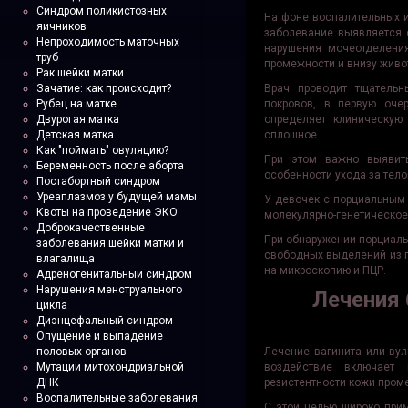
Синдром поликистозных
На фоне воспалительных и
яичников
заболевание выявляется 
Непроходимость маточных
нарушения мочеотделени
труб
промежности и внизу живот
Рак шейки матки
Зачатие: как происходит?
Врач проводит тщатель
Рубец на матке
покровов, в первую оче
Двурогая матка
определяет клиническую
Детская матка
сплошное.
Как "поймать" овуляцию?
При этом важно выявит
Беременность после аборта
особенности ухода за тел
Постабортный синдром
Уреаплазмоз у будущей мамы
У девочек с порциальным
Квоты на проведение ЭКО
молекулярно-генетическое
Доброкачественные
При обнаружении порциаль
заболевания шейки матки и
свободных выделений из п
влагалища
на микроскопию и ПЦР.
Адреногенитальный синдром
Нарушения менструального
Лечения 
цикла
Диэнцефальный синдром
Опущение и выпадение
половых органов
Лечение вагинита или вул
Мутации митохондриальной
воздействие включает 
ДНК
резистентности кожи пром
Воспалительные заболевания
С этой целью широко прим