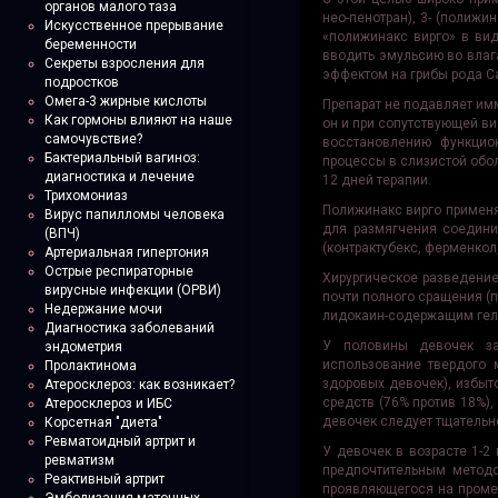
органов малого таза
нео-пенотран), 3- (полижи
Искусственное прерывание
«полижинакс вирго» в вид
беременности
вводить эмульсию во влаг
Секреты взросления для
эффектом на грибы рода C
подростков
Омега-3 жирные кислоты
Препарат не подавляет имм
Как гормоны влияют на наше
он и при сопутствующей в
самочувствие?
восстановлению функцион
Бактериальный вагиноз:
процессы в слизистой обо
диагностика и лечение
12 дней терапии.
Трихомониаз
Полижинакс вирго применя
Вирус папилломы человека
для размягчения соедини
(ВПЧ)
(контрактубекс, ферменкол
Артериальная гипертония
Острые респираторные
Хирургическое разведение
вирусные инфекции (ОРВИ)
почти полного сращения (
Недержание мочи
лидокаин-содержащим гел
Диагностика заболеваний
У половины девочек за
эндометрия
использование твердого 
Пролактинома
здоровых девочек), избыт
Атеросклероз: как возникает?
средств (76% против 18%)
Атеросклероз и ИБС
девочек следует тщательно
Корсетная "диета"
Ревматоидный артрит и
У девочек в возрасте 1-2
ревматизм
предпочтительным методо
Реактивный артрит
проявляющегося на промеж