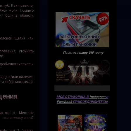
 губ. Как правило,
ржкой мочи. Помимо
ят боли в области
половой щели) или
евания, уточнить
Посетите нашу VIP-зону
ий.
кробиологическое и
лища и/или наличия
ти забор материала
щения
МОЯ СТРАНИЧКА В
Instagram
и
Facebook
ПРИСОЕДИНЯЙТЕСЬ!
их этапов. Местное
 колонизационной
фуцин), 2- (клион,