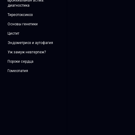
Бронхиальная астма:
диагностика
Тиреотоксикоз
Основы генетики
Цистит
Эндометриоз и аутофагия
Уж замуж невтерпеж?
Пороки сердца
Гомеопатия