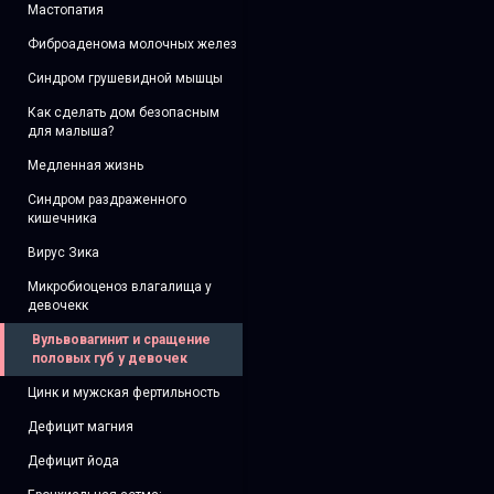
Мастопатия
Фиброаденома молочных желез
Синдром грушевидной мышцы
Как сделать дом безопасным
для малыша?
Медленная жизнь
Синдром раздраженного
кишечника
Вирус Зика
Микробиоценоз влагалища у
девочекк
Вульвовагинит и сращение
половых губ у девочек
Цинк и мужская фертильность
Дефицит магния
Дефицит йода