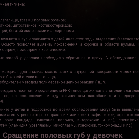
мная гигиена;
влагалище, травмы половых органов;
тиков, цитостатиков, кортикостероидов;
щей, богатой экстрактами и аллергенами.
ульвита и вульвовагинита у детей являются: зуд и выделения (зеленовато
. Осмотр позволяет выявить покраснения и корочки в области вульвы. 
ь острым, подострым и хроническим.
ных жалоб у девочки необходимо обратиться к врачу. В обследование
 материал для анализа можно взять с внутренней поверхности малых пол
у с боковой стенки влагалища;
збудителей методом полимеразной цепной реакции (ПЦР).
етодов относятся: определение м-РНК генов цитокинов в эпителии влагали
8); оценка соотношения между количеством лактобацилл и гарднерел
и).
гините у детей и подростков во время обследования могут быть выявл
ые агенты респираторного тракта и / или кожи (стафилококки, стрептококки
ки рода кандида, кишечная палочка, энтерококки и пр.); специфиче
ем (хламидия, уреаплазмы, микоплазмы, гонококки, трихомонады и пр.).
Сращение половых губ у девочек