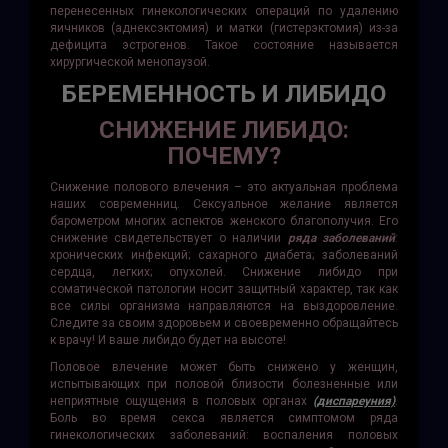
перенесенных гинекологических операций по удалению
яичников (аднексэктомия) и матки (гистерэктомия) из-за
дефицита эстрогенов. Такое состояние называется
хирургической менопаузой.
БЕРЕМЕННОСТЬ И ЛИБИДО
СНИЖЕНИЕ ЛИБИДО:
ПОЧЕМУ?
Снижение полового влечения – это актуальная проблема
наших современниц. Сексуальное желание является
барометром многих аспектов женского благопо­лучия. Его
снижение свидетельствует о наличии
ряда заболеваний
:
хронических инфекций; сахарного диабета; заболеваний
сердца, легких; опухолей. Снижение либидо при
соматической патологии носит защитный характер, так как
все силы организма направляются на выздоровление.
Следите за своим здоровьем и своевременно обращайтесь
к врачу! И ваше либидо будет на высоте!
Половое влечение может быть снижено у женщин,
испытывающих при половой близости болезненные или
неприятные ощущения в половых органах
(диспареуния)
.
Боль во время секса является симптомом ряда
гинекологических заболеваний: воспаления половых