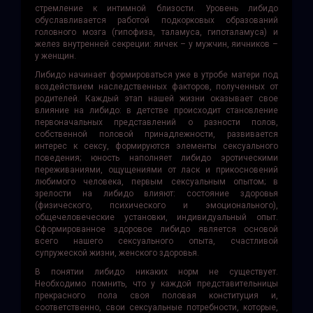
стремление к интимной близости. Уровень либидо
обуславливается работой подкорковых образований
головного мозга (гипофиза, таламуса, гипоталамуса) и
желез внутренней секреции: яичек – у мужчин, яичников –
у женщин.
Либидо начинает формироваться уже в утробе матери под
воздействием наследственных факторов, полученных от
родителей. Каждый этап нашей жизни оказывает свое
влияние на либидо: в детстве происходит становление
первоначальных представлений о разности полов,
собственной половой принадлежности, развивается
интерес к сексу, формируются элементы сексуального
поведения; юность наполняет либидо эротическими
переживаниями, ощущениями от ласк и прикосновений
любимого человека, первым сексуальным опытом; в
зрелости на либидо влияют: состояние здоровья
(физического, психического и эмоционального),
общечеловеческие установки, индивидуальный опыт.
Сформированное здоровое либидо является основой
всего нашего сексуального опыта, счастливой
супружеской жизни, женского здоровья.
В понятии либидо никаких норм не существует.
Необходимо помнить, что у каждой представительницы
прекрасного пола своя половая конституция и,
соответственно, свои сексуальные потребности, которые,