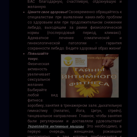
ВАС благодарную, счастливую, отдохнувшую и
желанную.
Цените свое здоровье!
Своевременно обращайтесь к
специалистам при выявлении каких-либо проблем
со здоровьем или при продолжительном снижении
либидо, выходящем за рамки физиологической
нормы (послеродовый период, климакс).
Адекватное лечение соматической и
гинекологической патологии – гарантия
сохранности либидо. Ведите здоровый образ жизни!
Повышайте
тонус.
Физическая
активность
увеличивает
сексуальное
желание.
Выбирайте
любой вид
фитнеса:
аэробику; занятия в тренажерном зале; дыхательную
гимнастику (пилатес, Йога, Цигун, стрейч);
танцевальное направление. Главное, чтобы занятия
были регулярными и доставляли удовольствие!
Укрепляйте интимные мышцы
. Это необходимо, в
первую очередь, женщинам, рожавшим
многократно, и тем, которые приближаются к