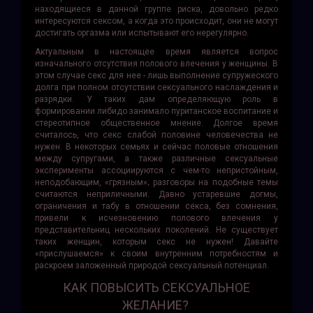
находящиеся в данной группе риска, довольно редко
интересуют­ся сексом, а когда это происходит, они не могут
достигать оргазма или испытывают его нерегулярно.
Актуальным в настоящее время является вопрос
изначального отсутствия полового влечения у женщины. В
этом случае секс для нее - лишь выполнение супружеского
долга при полном отсутствии сексуального наслаждения и
разрядки. У таких дам определяющую роль в
формировании либидо занимало пуританское воспитание и
стереотипное общественное мнение. Долгое время
считалось, что секс слабой половине человечества не
нужен. В некоторых семьях и сейчас половые отношения
между супругами, а также различные сексуальные
эксперименты ассоциируются с чем-то непристойным,
неподобающим, «грязным»; разговоры на подобные темы
считаются неприличными. Давно устаревшие догмы,
ограничения и табу в отношении секса, без сомнения,
привели к исчезновению полового влечения у
представительниц нескольких поколений. Не существует
таких женщин, которым секс не нужен! Давайте
«прислушаемся» к своим внутренним потребностям и
раскроем заложенный природой сексуальный потенциал.
КАК ПОВЫСИТЬ СЕКСУАЛЬНОЕ
ЖЕЛАНИЕ?