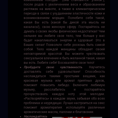
изменением походки (она становится "утиной"),
после родов с увеличением веса и образованием
растяжек на животе, а также в климактерическом
периоде в связи с ухудшением эластичности кожи и
возникновением морщин. Полюбите себя такой,
какая Вы есть (какой бы дикой эта мысль ни
казалась!), свою женскую сферу. Постарайтесь не
думать о своих якобы физических недостатках! Чем
сильнее вы любите свое тело, тем больше у вас
будет накапливаться энергии и здоровья! Это в
Ваших силах! Позвольте себе роскошь быть самой
собой. Тело каждой женщины обладает своей
неповторимой красотой. Вы можете чувствовать
сексуальное влечение и быть желанной такая, какая
вы есть. Любите себя! Восхваляйте свое тело!
Пробудите свою чувственность
. Научитесь
доставлять себе удовольствие! Способность
наслаждаться такими простыми вещами, как
красивая музыка или аромат приятных духов,
поможет повысить либидо. Включите любимую
музыку, расслабьтесь и постарайтесь
прочувствовать каждую ноту этой мелодии.
«Растворяйтесь» в каждом звуке, забывая обо всех
проблемах и неурядицах. Лучше настроиться на секс
поможет ароматерапия: используйте различные
ароматические масла, палочки и благовонии.
Наслаждайтесь