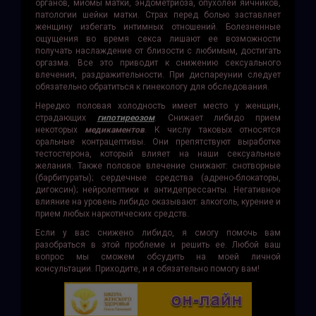
органов, миомы матки, эндометриоза, опухолей яичников,
патологии шейки матки. Страх перед болью заставляет
женщину избегать интимных отношений. Болезненные
ощущения во время секса лишают ее возможности
получать наслаждение от близости с любимым, достигать
оргазма. Все это приводит к снижению сексуального
влечения, раздражительности. При диспареунии следует
обязательно обратиться к гинекологу для обследования.
Нередко половая холодность имеет место у женщин,
страдающих
гипотиреозом
. Снижает либидо прием
некоторых
медикаментов
. К числу таковых относятся
оральные контрацептивы. Они препятствуют выработке
тестостерона, который влияет на наши сексуальные
желания. Также половое влечение снижают: снотворные
(барбитураты); сердечные средства (адрено-блокаторы,
дигоксин); нейролептики и антидепрессанты. Негативное
влияние на уровень либидо оказывают: алкоголь, курение и
прием любых наркотических средств.
Если у вас снижено либидо, я смогу помочь вам
разобраться в этой проблеме и решить ее. Любой ваш
вопрос мы сможем обсудить на моей личной
консультации. Приходите, и я обязательно помогу вам!