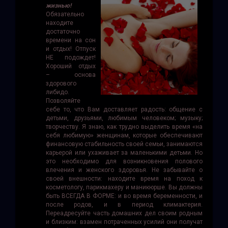
жизнью!
Обязательно
находите
достаточно
времени на сон
и отдых! Отпуск
НЕ подождет!
Хороший отдых
– основа
здорового
либидо.
Позволяйте
себе то, что Вам доставляет радость: общение с
детьми, друзьями, любимым человеком; музыку;
творчеству. Я знаю, как трудно выделить время «на
себя любимую» женщинам, кото­рые обеспечивают
финансовую стабильность своей семьи, занимаются
карьерой или ухаживает за маленькими детьми. Но
это необходимо для возникновения полового
влечения и женского здоровья. Не забывайте о
своей внешности: находите время на поход к
косметологу, парикмахеру и маникюрше. Вы должны
быть ВСЕГДА В ФОРМЕ: и во время беременности, и
после родов, и в период климактерия.
Переадресуйте часть домашних дел своим родным
и близким: взамен потраченных усилий они получат