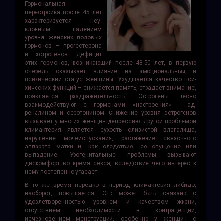
Гормональная
перестройка после 45 лет
характеризуется неу­
клонным падением
уровня женских половых
гормонов – прогестерона
и эстрогенов. Дефицит
этих гормонов, возникающий после 48-50 лет, в первую
очередь оказывает влияние на эмоциональный и
психический статус женщины. Ухудшается качество пси­
хических функций – снижается память, страдает внимание,
появляется раздражительность. Эстрогены тесно
взаимодействуют с гормонами «настроения» - ад­
реналином и серотонином. Снижение уровня эстрогенов
вызывает у многих женщин депрессию. Другой проблемой
климактерия является сухость слизистой влагалища,
нарушение мочеиспускания, растяжение связочного
аппарата матки и, как следствие, ее опущение или
выпадение. Урогенитальные проблемы вызывают
дискомфорт во время секса, вследствие чего интерес к
нему постепенно угасает.
В то же время нередко в период климактерия либидо,
наоборот, повышается. Это может быть связано с
удовлетворенностью уровнем и качеством жизни,
отсутствием необходимости в контрацепции,
исчезновением менструации, особенно у женщин с