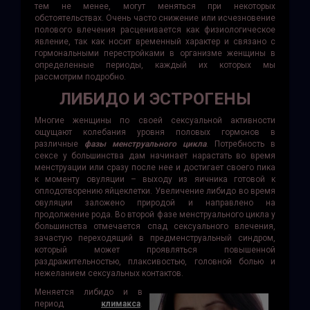
тем не менее, могут меняться при некоторых
обстоятельствах. Очень часто снижение или исчезновение
полового влечения расценивается как физиологическое
явление, так как носит временный характер и связано с
гормональными перестройками в организме женщины в
определенные периоды, каждый их которых мы
рассмотрим подробно.
ЛИБИДО И ЭСТРОГЕНЫ
Многие женщины по своей сексуальной активности
ощущают колебания уровня половых гормонов в
различные
фазы менструального цикла
. Потребность в
сексе у большинства дам начинает нарастать во время
менструации или сразу после нее и достигает своего пика
к моменту овуляции – выходу из яичника готовой к
оплодотворению яйцеклетки. Увеличение либидо во время
овуляции заложено природой и направлено на
продолжение рода. Во второй фазе менструального цикла у
большинства отмечается спад сексуального влечения,
зачастую переходящий в предменструальный синдром,
который может проявляться повышенной
раздражительностью, плаксивостью, головной болью и
нежеланием сексуальных контактов.
Меняется либидо и в
период
климакса
.