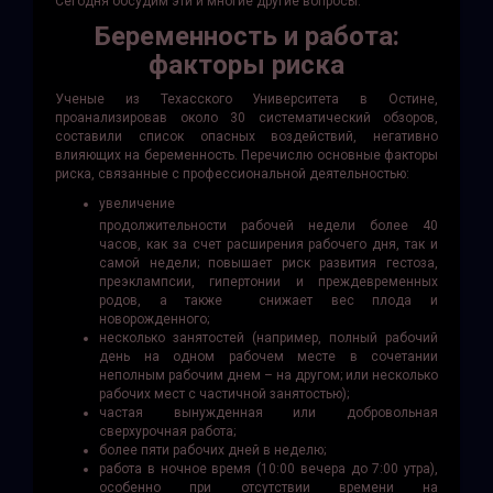
Сегодня обсудим эти и многие другие вопросы.
Беременность и работа:
факторы риска
Ученые из Техасского Университета в Остине,
проанализировав около 30 систематический обзоров,
составили список опасных воздействий, негативно
влияющих на беременность. Перечислю основные факторы
риска, связанные с профессиональной деятельностью:
увеличение
продолжительности рабочей недели более 40
часов, как за счет расширения рабочего дня, так и
самой недели; повышает риск развития гестоза,
преэклампсии, гипертонии и преждевременных
родов, а также снижает вес плода и
новорожденного;
несколько занятостей (например, полный рабочий
день на одном рабочем месте в сочетании
неполным рабочим днем – на другом; или несколько
рабочих мест с частичной занятостью);
частая вынужденная или добровольная
сверхурочная работа;
более пяти рабочих дней в неделю;
работа в ночное время (10:00 вечера до 7:00 утра),
особенно при отсутствии времени на