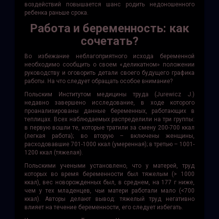
воздействий повышается шанс родить недоношенного
ребенка раньше срока.
Работа и беременность: как
сочетать?
Во избежание неблагоприятного исхода беременной
необходимо сообщить о своем «деликатном» положении
руководству и оговорить детали своего будущего графика
работы. На что следует обращать особое внимание?
Польским Институтом медицины труда (Jurewicz J.)
недавно завершено исследование, в ходе которого
проанализированы данные беременных, работающих в
теплицах. Всех наблюдаемых распределили на три группы:
в первую вошли те, которые тратили за смену 200-700 ккал
(легкая работа); во вторую – включены женщины,
расходовавшие 701-1000 ккал (умеренная); в третью – 1001-
1200 ккал (тяжелая).
Польскими учеными установлено, что у матерей, труд
которых во время беременности был тяжелым (> 1000
ккал), вес новорожденных был, в среднем, на 177 г ниже,
чем у тех младенцев, чьи матери работали мало (<700
ккал). Авторы делают вывод: тяжелый труд негативно
влияет на течение беременности, его следует избегать.