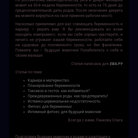
По российскому законодательству уйти в декрет женщина
может на 30-й неделе беременности, то есть за 70 дней до
предположительной даты родов. После окончания декрета
вы можете вернуться на свое прежнее рабочее место.
Насколько приемлемо для вас совмещать беременность и
карьеру – решать вам. Я бы рекомендовала во всем
находить компромисс: если вы себя хорошо чувствуете, и
ничего не угрожает вашей беременности, работайте себе
на здоровье до положенного срока, но без фанатизма.
Помните: вы – будущая мамочка! Позаботьтесь о себе и
своем малыше.
Статья написана для
ЕВА.РУ
Статьи по теме:
Карьера и материнство
Планирование беременности
Токсикоз и гестоз: как избавиться?
Преждевременные роды: как предотвратить?
Истмико-цервикальная недостаточность
Фитнес для беременных
Интимный фитнес для будущей мамочки
Всегда с вами, Панкова Ольга
Подготовка будущих мамочек к родам и адаптация к