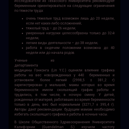
Исследователи из Техасского Университета рекомендуют
беременным ориентироваться на следующие ограничения
по тяжести труда:
очень тяжелые труд возможен лишь до 20 недели,
если нет каких-либо осложнений;
тяжелый труд – до 26 недели;
умеренные нагрузки целесообразны только до 32-й
недели;
легкие виды деятельности – до 38 недели;
работа в сидячем положении возможна до 40
недели или до начала родов.
Ученые из
департамента
медицины Гонконга (Lin Y.C.) оценили влияние графика
работы на вес новорожденных у 440 беременных и
установили: более легкий (2998,5 ± 381,2 г)
зарегистрирован у малышей, мамы которых во время
беременности имели скользящий график работы и
трудились, в том числе, в ночную смену. У детей,
рожденных от матерей, работавших во время беременности
только в день, вес был нормальным (3271,7 ± ​​395,4 г).
Авторы дают рекомендации: будущим мамам необходимо
избегать скользящего графика и работы в ночные часы.
В Школе Общественного Здравоохранения Университета
Калифорнии (Guendelman S.) изучили частоту