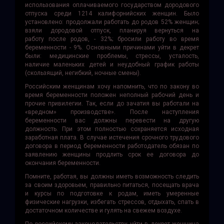
использования оплачиваемого государством дородового
отпуска среди 1214 калифорнийских женщин. Было
установлено: продолжали работать до родов 52% женщин;
взяли дородовой отпуск, планируя вернуться на
работу после родов, - 32%; бросили работу во время
беременности - 9%. Основными причинами уйти в декрет
были: медицинские проблемы, стрессы, усталость,
наличие маленьких детей и неудобный график работы
(скользящий, негибкий, ночные смены).
Российским женщинам хочу напомнить, что по закону во
время беременности положен неполный рабочий день и
прочие привилегии. Так, если до зачатия вы работали на
«вредном» производстве». После наступления
беременности вас должны перевести на другую
должность. При этом полностью сохраняется исходная
заработная плата. В случае истечения срочного трудового
договора в период беременности работодатель обязан по
заявлению женщины продлить срок ее договора до
окончания беременности.
Помните, работая, вы должны иметь возможность следить
за своим здоровьем, правильно питаться, посещать врача
и курсы по подготовке к родам, иметь умеренные
физические нагрузки, избегать стрессов, отдыхать, спать в
достаточном количестве и гулять на свежем воздухе.