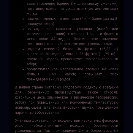
восстановление (менее 3-х дней между сменами);
негативно влияет на сократительную деятельность
матки;
частые подъемы по лестнице (4 или более раз за 8-
часовую смену);
вынужденные наклоны туловища (изгиб или
скручивание в талии) в течение 1 часа и более в
день после 34 недели беременности; отмечено
негативное влияние на окружность головы плода;
подъем тяжестей более 36 фунтов (16,33 кг)
в первые 20 недель, свыше 26 фунтов (11,79 кг) -
после 20 недели; провоцирует самопроизвольный
аборт;
продолжительное непрерывное стояние на ногах
больше 3-4-х часов; повышает риск
преждевременных родов.
В нашей стране согласно Трудовому Кодексу к вредным
для беременных производствам также относят:
красильные цеха, химические и физические лаборатории,
работу при повышенных или пониженных температурах,
ионизирующем излучении, вибрации, шумах, повышенном
паро- и пылеобразовании.
Учеными доказано: при воздействии нескольких факторов
риск неблагоприятных исходов беременности
увеличивается. Так, при наличии 2-х и более вредных