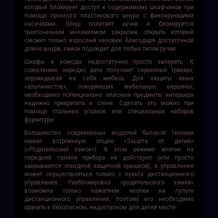
который блокирует доступ к содержимому шкафчиков при
помощи прочного пластикового шнура с фиксирующими
насечками. Шнур оплетает ручки и блокируется
трехточечным механизмом закрытия, открыть который
сможет только взрослый человек. Благодаря достаточной
длине шнура, замок подойдет для любых типов ручек.
Шкафы и комоды недостаточно просто запереть. К
сожалению, нередко дети получают серьезные травмы,
опрокидывая на себя мебель. Для защиты юных
«альпинистов», покоряющих мебельные вершины,
необходимо потенциально опасные предметы интерьера
надежно прикрепить к стене. Сделать это можно при
помощи стальных уголков или специальных наборов
фурнитуры.
Большинство современных моделей бытовой техники
имеют встроенную опцию «Защита от детей»
(«Родительский замок»). В этом режиме кнопки на
передней панели прибора не действуют (или просто
закрываются откидной защитной крышкой), а управление
может осуществляться только с пульта дистанционного
управления. Разблокировка «родительского замка»
возможна только нажатием кнопки на пульте
дистанционного управления, поэтому его необходимо
хранить в безопасном, недоступном для детей месте.