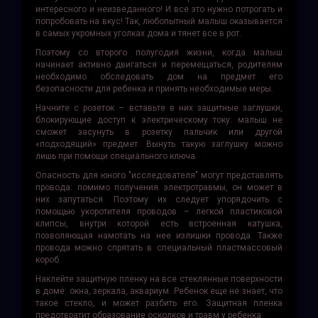
интересного и неизведанного! И все это нужно потрогать и
попробовать на вкус! Так, любопытный малыш оказывается
в самых укромных уголках дома и тянет все в рот.
Поэтому со второго полугодия жизни, когда малыш
начинает активно двигаться и перемещаться, родителям
необходимо обследовать дом на предмет его
безопасности для ребенка и принять необходимые меры.
Начните с розеток – вставьте в них защитные заглушки,
блокирующие доступ к электрическому току: малыш не
сможет засунуть в розетку пальчик или другой
«подходящий» предмет. Вынуть такую заглушку можно
лишь при помощи специального ключа.
Опасность для юного "исследователя" могут представлять
провода: помимо получения электротравмы, он может в
них запутаться. Поэтому их следует упорядочить с
помощью укоротителя проводов – легкой пластиковой
клипсы, внутри которой есть встроенная катушка,
позволяющая намотать на нее излишки провода. Также
провода можно спрятать в специальный пластмассовый
короб.
Наклейте защитную пленку на все стеклянные поверхности
в доме: окна, зеркала, аквариум. Ребенок еще не знает, что
такое стекло, и может разбить его. Защитная пленка
предотвратит образование осколков и травм у ребенка.