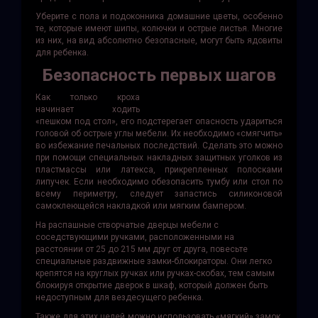
Уберите с пола и подоконника домашние цветы, особенно
те, которые имеют шипы, колючки и острые листья. Многие
из них, на вид абсолютно безопасные, могут быть ядовиты
для ребенка.
Безопасность первых шагов
Как только кроха
начинает ходить
«пешком под стол», его подстерегает опасность удариться
головой об острые углы мебели. Их необходимо «смягчить»
во избежание печальных последствий. Сделать это можно
при помощи специальных накладных защитных уголков из
пластмассы или латекса, прикрепленных полосками
липучек. Если необходимо обезопасить тумбу или стол по
всему периметру, следует запастись силиконовой
самоклеющейся накладкой или мягким бампером.
На распашные створчатые дверцы мебели с
соседствующими ручками, расположенными на
расстоянии от 25 до 215 мм друг от друга, повесьте
специальные раздвижные замки-блокираторы. Они легко
крепятся на круглых ручках или ручках-скобах, тем самым
блокируя открытие дверок в шкаф, который должен быть
недоступным для вездесущего ребенка.
Также для этих целей можно использовать «мягкий» замок,