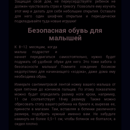
Защищая свой дом, не переусердствуйте: ребенок не
должен чувствовать страх и тревогу. Позвольте ему изучать
этот мир и делать для себя небольшие открытия. Оставьте
для него один шкафчик открытым и периодически
подкладывайте туда новые игрушки!
Безопасная обувь для
малышей
К 8–12 месяцам, когда
малыш подрастет и
начнет передвигаться самостоятельно, нужно будет
подумать об удобной обуви для него. Это тоже забота о
безопасности малыша! Помните: хождение босиком
недопустимо для начинающего «ходока», даже дома ему
необходима обувь.
Измерьте сантиметровой лентой ножку вашего малыша от
края пяточки до кончиков пальцев. По этому показателю
можно будет определить размер ноги крохи, например,
11 см соответствует 18-му размеру. Также можно
обрисовать стопу вашего ребенка на бумаге и, вырезав ее,
принести в магазин. Там, вставляя в ботинки различного
размера, подобрать нужный именно вам. Не забудьте
накинуть не более 0,5–1 см, чтобы ботинок не болтался, а
сидел плотно.