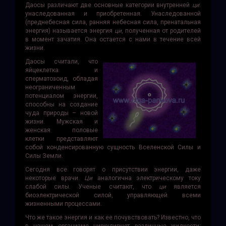
Даосы различают две основные категории внутренней
ци
:
унаследованная и приобретенная. Унаследованной
(преднебесная сила, ранняя небесная сила, пренатальная
энергия) называется энергия
ци
, полученная от родителей
в момент зачатия. Она остается с нами в течение всей
жизни.
Даосы считали, что
яйцеклетка и
сперматозоид, обладая
неограниченным
потенциалом энергии,
способны на создание
чуда природы – новой
жизни. Мужская и
женская половые
клетки представляют
собой конденсированную сущность Вселенской Силы и
Силы Земли.
Сегодня все говорят о присутствии энергии, даже
некоторые врачи.
Ци
аналогична электрическому току
слабой силы. Ученые считают, что
ци
является
биоэлектрической силой, управ­ляющей всеми
жизненными процессами.
Что же такое энергия и как ее почувствовать? Известно, что