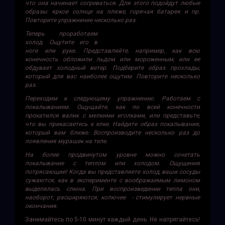
что она начинает согреваться. Для этого подойдут любые
образы: яркое солнце на пляже, горячая батарея и пр.
Повторите упражнение несколько раз.
Теперь проработаем
холод. Ощутите его в
ноге или руке. Представляйте, например, как всю
конечность обложили льдом или мороженным, или ее
обдувает холодный ветер. Подберите образ прохлады,
который для вас наиболее ощутим. Повторите несколько
раз.
Переходим к следующему упражнению. Работаем с
покалыванием. Ощущайте, как по всей конечности
прокатился валик с мелкими иголками, или представьте,
что вы прикасаетесь к елке. Найдите образ покалывания,
который вам ближе. Воспроизводите несколько раз до
появления мурашек на теле.
На более продвинутом уровне можно сочетать
покалывание с теплом или холодом. Ощущения
потрясающие! Когда вы представляете холод, ваши сосуды
сужаются, как в эксперименте с воображаемым лимоном
выделялась слюна. При воспроизведении тепла они,
наоборот, расширяются; колючее - стимулирует нервные
окончания.
Занимайтесь по 5-10 минут каждый день. Не напрягайтесь!