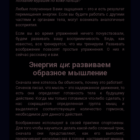
ползание мурашек по коже пальца?
Любые полученные Вами ощущения – это и есть результат
перемещения энергии. Если вы будете работать с другими
частями и органами тела, могут возникать аналогичные
восприятия.
Если вы во время упражнений ничего почувствовали,
будем развивать вашу восприимчивость. Ведь, как
известно, все тренируется, что мы тренируем. Развивать
воображение позволят простые упражнения. О них я
сейчас расскажу и вам.
Энергия
ци
: развиваем
образное мышление
Сначала мне хотелось бы объяснить, почему это работает.
Сеченов писал, что мысль – это задержанное движе­ние, то
есть она определяет готовность тела к будущему
действию. Когда мы только готовимся что-либо сделать, у
нас сокращается определенная группа мышц и
выделяется соответствующее количество гормо­нов,
необходимое для данного действия.
Воображение используют в своей практике спортсмены.
Для того чтобы научиться делать какой-либо сложный трюк,
сначала они представляют, как его выполнят,
прокручивают несколько раз в голове, настраивают мышца,