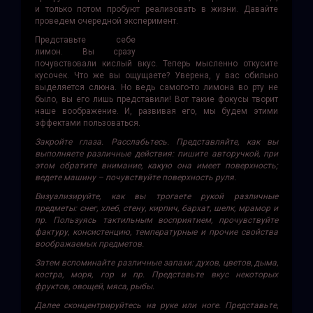
и только потом пробуют реализовать в жизни. Давайте
проведем очередной эксперимент.
Представьте себе
лимон. Вы сразу
почувствовали кислый вкус. Теперь мысленно откусите
кусочек. Что же вы ощущаете? Уверена, у вас обильно
выделяется слюна. Но ведь самого-то лимона во рту не
было, вы его лишь представили! Вот такие фокусы творит
наше воображение. И, развивая его, мы будем этими
эффектами пользоваться.
Закройте глаза. Расслабьтесь. Представляйте, как вы
выполняете различные действия: пишите авторучкой, при
этом обратите внимание, какую она имеет поверхность;
ведете машину – почувствуйте поверхность руля.
Визуализируйте, как вы трогаете рукой различные
предметы: снег, хлеб, стену, кирпич, бархат, шелк, мрамор и
пр. Пользуясь тактильным восприятием, прочувствуйте
фактуру, консистенцию, температурные и прочие свойства
воображаемых предметов.
Затем вспоминайте различные запахи: духов, цветов, дыма,
костра, моря, гор и пр. Представьте вкус некоторых
фруктов, овощей, мяса, рыбы.
Далее сконцентрируйтесь на руке или ноге. Представьте,