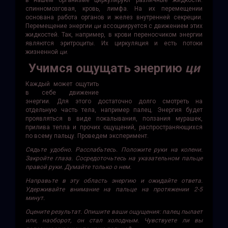
в нашем организме циркулируют различные жидкости:
спинномозговая, кровь, лимфа. На их перемещении
основана работа органов и желез внутренней секреции.
Перемещение энергии
ци
ассоциируется с движением этих
жидкостей. Так, например, в крови переносчиком энергии
являются эритроциты. Их циркуляция и есть потоки
жизненной
ци
.
Учимся ощущать энергию
ци
Каждый может ощутить
в себе движение
энергии. Для этого достаточно долго смотреть на
отдельную часть тела, например палец. Энергия будет
проявляться в виде покалывания, ползания мурашек,
прилива тепла и прочих ощущений, распространяющихся
по всему пальцу. Проведем эксперимент.
Сядьте удобно. Расслабьтесь. Положите руки на колени.
Закройте глаза. Сосредоточьтесь на указательном пальце
правой руки. Думайте только о нем.
Направьте в эту область энергию и ожидайте ответа.
Удерживайте внимание на пальце на протяжении 2-5
минут.
Оцените результат. Опишите ваши ощущения: палец пылает
или, наоборот, он стал холодным. Чувствуете ли вы