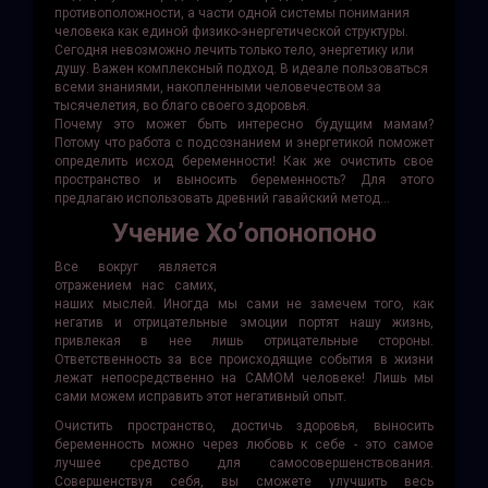
противоположности, а части одной системы понимания
человека как единой физико-энергетической структуры.
Сегодня невозможно лечить только тело, энергетику или
душу. Важен комплексный подход. В идеале пользоваться
всеми знаниями, накопленными человечеством за
тысячелетия, во благо своего здоровья.
Почему это может быть интересно будущим мамам?
Потому что работа с подсознанием и энергетикой поможет
определить исход беременности! Как же очистить свое
пространство и выносить беременность? Для этого
предлагаю использовать древний гавайский метод…
Учение Хо’опонопоно
Все вокруг является
отражением нас самих,
наших мыслей. Иногда мы сами не замечем того, как
негатив и отрицательные эмоции портят нашу жизнь,
привлекая в нее лишь отрицательные стороны.
Ответственность за все происходящие события в жизни
лежат непосредственно на САМОМ человеке! Лишь мы
сами можем исправить этот негативный опыт.
Очистить пространство, достичь здоровья, выносить
беременность можно через любовь к себе - это самое
лучшее средство для самосовершенствования.
Совершенствуя себя, вы сможете улучшить весь