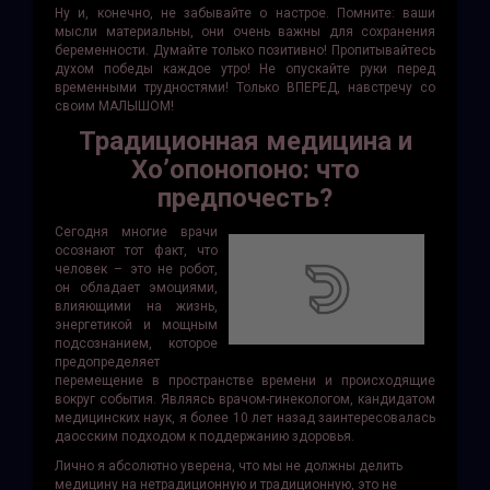
Ну и, конечно, не забывайте о настрое. Помните: ваши
мысли материальны, они очень важны для сохранения
беременности. Думайте только позитивно! Пропитывайтесь
духом победы каждое утро! Не опускайте руки перед
временными трудностями! Только ВПЕРЕД, навстречу со
своим МАЛЫШОМ!
Традиционная медицина и
Хо’опонопоно: что
предпочесть?
Сегодня многие врачи
осознают тот факт, что
человек – это не робот,
он обладает эмоциями,
влияющими на жизнь,
энергетикой и мощным
подсознанием, которое
предопределяет
перемещение в пространстве времени и происходящие
вокруг события. Являясь врачом-гинекологом, кандидатом
медицинских наук, я более 10 лет назад заинтересовалась
даосским подходом к поддержанию здоровья.
Лично я абсолютно уверена, что мы не должны делить
медицину на нетрадиционную и традиционную, это не