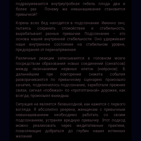
подразумевается внутриутробная гибель плода два и
более раз. Почему же невынашивание становится
привычкой?
Корень всех бед находится в подсознании. Именно оно,
пытаясь сохранить спокойствие и стабильность,
вырабатывает разные привычки. Подсознание – это
основа нашей внутренней стабильности. Оно удерживает
наше внутреннее состояние на стабильном уровне,
предохраняя от перенапряжения.
Различные реакции записываются в головном мозге
посредством образования новых соединений (синапсов)
между окончаниями нервных клеток (нейронов). В
дальнейшем при повторении сюжета события
разворачиваются по привычному сценарию: произошло
зачатие, подключилось подсознание, заработали прежние
связи, сигнал «побежал» по «протоптанной» дорожке, как
всегда, произошел выкидыш.
Ситуация не является безвыходной, как кажется с первого
взгляда. Я абсолютно уверена, женщинам с привычным
невынашиванием необходимо работать со своим
подсознанием, устраняя вредную привычку. Этот подход
можно реализовать через медитативные практики,
позволяющие добраться до глубин наших истинных
желаний.