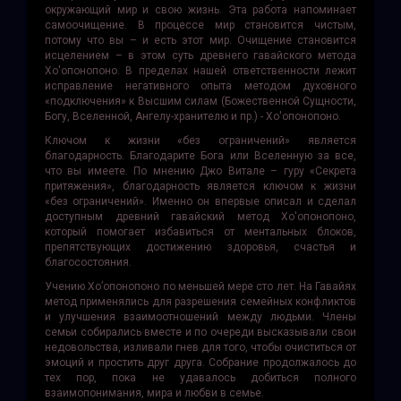
окружающий мир и свою жизнь. Эта работа напоминает
самоочищение. В процессе мир становится чистым,
потому что вы – и есть этот мир. Очищение становится
исцелением – в этом суть древнего гавайского метода
Хо'опонопоно. В пределах нашей ответственности лежит
исправление негативного опыта методом духовного
«подключения» к Высшим силам (Божественной Сущности,
Богу, Вселенной, Ангелу-хранителю и пр.) - Хо'опонопоно.
Ключом к жизни «без ограничений» является
благодарность. Благодарите Бога или Вселенную за все,
что вы имеете. По мнению Джо Витале – гуру «Секрета
притяжения», благодарность является ключом к жизни
«без ограничений». Именно он впервые описал и сделал
доступным древний гавайский метод Хо'опонопоно,
который помогает избавиться от ментальных блоков,
препятствующих достижению здоровья, счастья и
благосостояния.
Учению Хо’опонопоно по меньшей мере сто лет. На Гавайях
метод применялись для разрешения семейных конфликтов
и улучшения взаимоотношений между людьми. Члены
семьи собирались вместе и по очереди высказывали свои
недовольства, изливали гнев для того, чтобы очиститься от
эмоций и простить друг друга. Собрание продол­жалось до
тех пор, пока не удавалось добиться полного
взаимопонимания, мира и любви в семье.