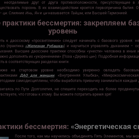
неотделимые друг от друга противоположности, присутствующие в
ществовать порознь. В их взаимодействии кроется первопричина бытия. 
 —
ци.
Слияние
Инь
,
Ян
и
ци
называется
Тайцзи
, или Высшей Гармонией.
 практики бессмертия: закрепляем б
уровень
уть к даосскому «просветлению» следует начинать с базового уровня: н
ело (практика
«Железная Рубашка»
) и научиться управлять дыханием – о
ыхания. Высшие даосские практики способны «унести» человека в иные 
ажно дополнять их «укоренением» (Поза «Дерево
ци
»). Подробная информаци
сть в соответствующих разделах книги.
акже на стартовом уровне необходимо уверенно овладеть базовы
рактиками
ДАО для женщин
: «Внутренняя Улыбка», «Микрокосмическая
етодами самодисциплины, чтобы выработать привычку заниматься каждый 
вигаясь по Пути Долголетия, не спешите переходить на более продвинуты
увствуете, что готовы к этому. Вы можете потратить время зря!
актики бессмертия:
«Энергетическая 
После того, как мы научились объединять Пять Элементов, мы мо