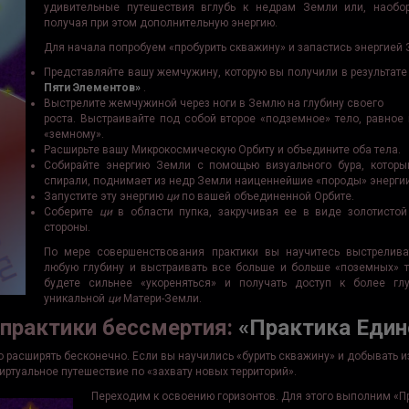
удивительные путешествия вглубь к недрам Земли или, наобор
получая при этом дополнительную энергию.
Для начала попробуем «пробурить скважину» и запастись энергией 
Представляйте вашу жемчужину, которую вы получили в результате
Пяти Элементов»
.
Выстрелите жемчужиной через ноги в Землю на глубину своего
роста. Выстраивайте под собой второе «подземное» тело, равное
«земному».
Расширьте вашу Микрокосмическую Орбиту и объедините оба тела.
Собирайте энергию Земли с помощью визуального бура, который
спирали, поднимает из недр Земли наиценнейшие «породы» энергии
Запустите эту энергию
ци
по вашей объединенной Орбите.
Соберите
ци
в области пупка, закручивая ее в виде золотисто
стороны.
По мере совершенствования практики вы научитесь выстрелив
любую глубину и выстраивать все больше и больше «поземных» 
будете сильнее «укореняться» и получать доступ к более гл
уникальной
ци
Матери-Земли.
практики бессмертия:
«Практика Един
 расширять бесконечно. Если вы научились «бурить скважину» и добывать 
иртуальное путешествие по «захвату новых территорий».
Переходим к освоению горизонтов. Для этого выполним «Пр