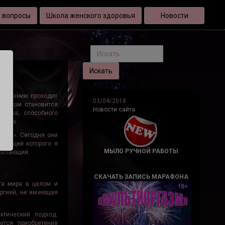
 вопросы
Школа женского здоровья
Новости
Я
остижению проходит
03/04/2018
льтатом становится
Новости сайта
одыша, способного
нства.
тями». Сегодня они
ченицей которого я
МЫЛО РУЧНОЙ РАБОТЫ
 желающий.
СКАЧАТЬ ЗАПИСЬ МАРАФОНА
га мира в целом и
ергией, не имеющая
ктический подход:
ется приобретение