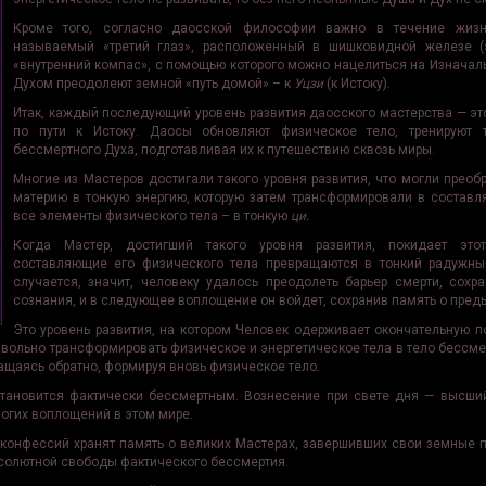
Кроме того, согласно даосской философии важно в течение жизн
называемый «третий глаз», расположенный в шишковидной железе (
«внутренний компас», с помощью которого можно нацелиться на Изначаль
Духом преодолеют земной «путь домой» – к
Уцзи
(к Истоку).
Итак, каждый последующий уровень развития даосского мастерства — эт
по пути к Истоку. Даосы обновляют физическое тело, тренируют
бессмертного Духа, подготавливая их к путешествию сквозь миры.
Многие из Мастеров достигали такого уровня развития, что могли преоб
материю в тонкую энергию, которую затем трансформировали в составл
все элементы физического тела – в тонкую
ци
.
Когда Мастер, достигший такого уровня развития, покидает это
составляющие его физического тела превращаются в тонкий радужный
случается, значит, человеку удалось преодолеть барьер смерти, сохр
сознания, и в следующее воплощение он войдет, сохранив память о пре
Это уровень развития, на котором Человек одерживает окончательную п
звольно трансформировать физическое и энергетическое тела в тело бессме
ащаясь обратно, формируя вновь физическое тело.
тановится фактически бессмертным. Вознесение при свете дня — высший
ногих воплощений в этом мире.
онфессий хранят память о великих Мастерах, завершивших свои земные п
солютной свободы фактического бессмертия.