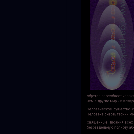
обретая способность прои
нем в другие миры и возвр
Человеческое существо с
Человека сквозь тернии м
Священные Писания всех к
безраздельную полноту аб