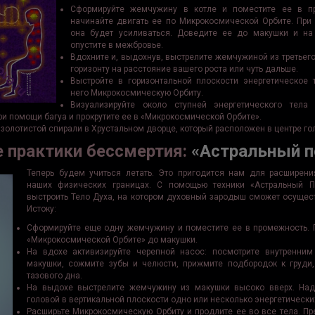
Сформируйте жемчужину в котле и поместите ее в п
начинайте двигать ее по Микрокосмической Орбите. Пр
она будет усиливаться. Доведите ее до макушки и н
опустите в межбровье.
Вдохните и, выдохнув, выстрелите жемчужиной из третьег
горизонту на расстояние вашего роста или чуть дальше.
Выстройте в горизонтальной плоскости энергетическое 
него Микрокосмическую Орбиту.
Визуализируйте около ступней энергетического тела 
ри помощи багуа и прокрутите ее в «Микрокосмической Орбите».
золотистой спирали в Хрустальном дворце, который расположен в центре го
 практики бессмертия:
«Астральный п
Теперь будем учиться летать. Это пригодится нам для расширен
наших физических границах. С помощью техники «Астральный 
выстроить Тело Духа, на котором духовный зародыш сможет осущест
Истоку:
Сформируйте еще одну жемчужину и поместите ее в промежность.
«Микрокосмической Орбите» до макушки.
На вдохе активизируйте черепной насос: посмотрите внутренним
макушки, сожмите зубы и челюсти, прижмите подбородок к груди
тазового дна.
На выдохе выстрелите жемчужину из макушки высоко вверх. Над
головой в вертикальной плоскости одно или несколько энергетических
Расширьте Микрокосмическую Орбиту и продлите ее во все тела. Пр