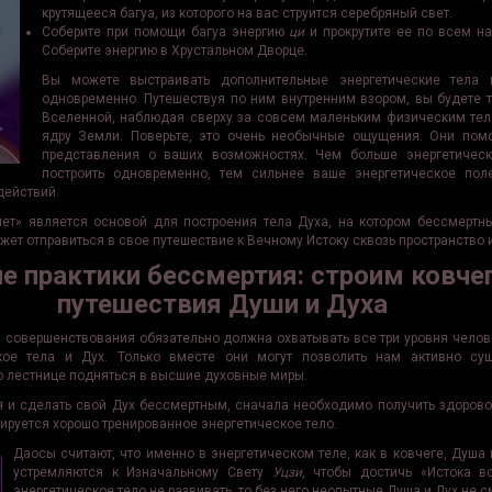
крутящееся багуа, из которого на вас струится серебряный свет.
Соберите при помощи багуа энергию
ци
и прокрутите ее по всем н
Соберите энергию в Хрустальном Дворце.
Вы можете выстраивать дополнительные энергетические тела 
одновременно. Путешествуя по ним внутренним взором, вы будете 
Вселенной, наблюдая сверху за совсем маленьким физическим тело
ядру Земли. Поверьте, это очень необычные ощущения. Они помо
представления о ваших возможностях. Чем больше энергетичес
построить одновременно, тем сильнее ваше энергетическое по
действий.
лет» является основой для построения тела Духа, на котором бессмертн
ет отправиться в свое путешествие к Вечному Истоку сквозь пространство 
е практики бессмертия: строим ковче
путешествия Души и Духа
и совершенствования обязательно должна охва­тывать все три уровня челов
ское тела и Дух. Только вместе они могут позволить нам активно су
по лестнице подняться в высшие духовные миры.
 и сделать свой Дух бессмертным, сначала необходимо получить здорово
ируется хорошо тренированное энергетическое тело.
Даосы считают, что именно в энергетическом теле, как в ковчеге, Душа
устремляются к Изначальному Свету
Уцзи
, чтобы достичь «Истока в
энергетическое тело не развивать, то без него неопытные Душа и Дух не 