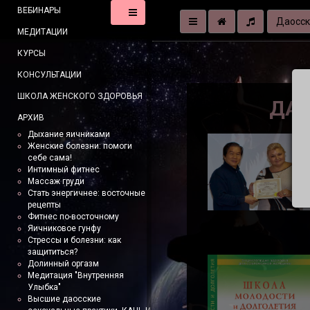
ВЕБИНАРЫ
Даосск
МЕДИТАЦИИ
КУРСЫ
КОНСУЛЬТАЦИИ
ШКОЛА ЖЕНСКОГО ЗДОРОВЬЯ
ДАО
АРХИВ
Дыхание яичниками
Женские болезни: помоги
себе сама!
Интимный фитнес
Массаж груди
Стать энергичнее: восточные
рецепты
Фитнес по-восточному
Яичниковое гунфу
Стрессы и болезни: как
защититься?
Долинный оргазм
Медитация "Внутренняя
Улыбка"
Высшие даосские