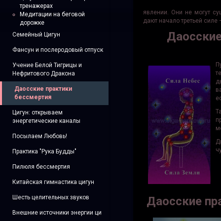
тренажерах
явлении. Они не могут су
Медитации на беговой
дают на­чало третьей силе
дорожке
Даосские
Семейный Цигун
Фансун и послеродовый отпуск
П
Учение Белой Тигрицы и
т
Нефритового Дракона
д
Даосские практики
в
бессмертия
е
Т
Цигун: открываем
п
энергетические каналы
м
Посылаем Любовь!
Д
ч
Практика "Рука Будды"
Пилюля бессмертия
Китайская гимнастика цигун
Шесть целительных звуков
Даосские пр
Внешние источники энергии ци