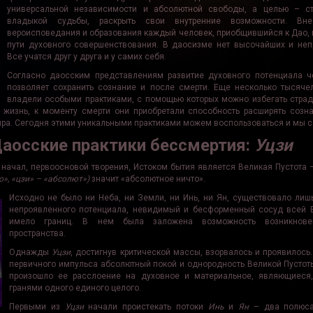
универсальной независимости и абсолютной свободы, а целью – с
владыкой судьбы, раскрыть свои внутренние возможности. Вн
вероисповедания и образования каждый человек, приобщившийся к Дао, 
пути духовного совершенствования. В даосизме нет высочайших и неп
Все учатся друг у друга и у самих себя.
Согласно даосским представлениям развитие духовного потенциала ч
позволяет сохранить сознание и после смерти. Еще несколько тысяче
владели особыми практиками, с помощью которых можно избегать стра
ю жизнь, к моменту смерти они приобретали способность расширять созн
ра. Сегодня этими уникальными практиками можем воспользоваться и мы с
аосские практики бессмертия:
Уцзи
начал, первоосновой творения, Истоком бытия является Великая Пустота
о», «цзи» – «аб­солют»)
значит «абсолютное ничто».
Исходно не было ни Неба, ни Земли, ни Инь, ни Ян, существовало ли
непроявленного потенциала, невидимый и бесформенный сосуд всей 
имело границ. В нем была заложена возможность возникнове
пространства.
Однажды
Уцзи
, достигнув критической массы, взорвалось и проявилось
первичного импульса абсолютный покой и однородность Великой Пустот
произошло ее расслоение на духовное и материальное, являющиеся,
гранями одного единого целого.
Первыми из
Уцзи
начали проистекать потоки
Инь
и
Ян
– два полюс