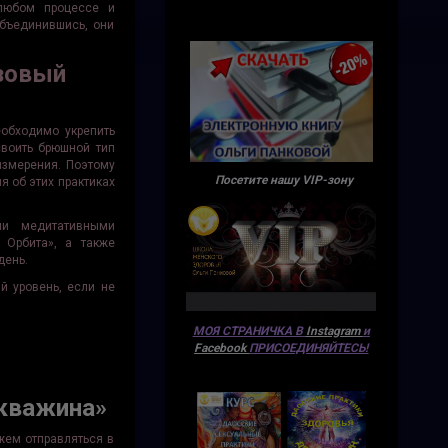
 любом процессе и
Объединившись, они
азовый
еобходимо укрепить
своить брюшной тип
измерения. Поэтому
Посетите нашу VIP-зону
я об этих практиках
ми медитативными
 Орбита», а также
день.
й уровень, если не
МОЯ СТРАНИЧКА В
Instagram
и
Facebook
ПРИСОЕДИНЯЙТЕСЬ!
скважина»
жем отправляться в