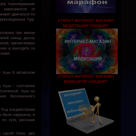
тать полноправным
е зависимости от
может двигаться по
ревзойденных Гуру.
ОТКРЫТ ИНТЕРНЕТ-МАГАЗИН
МЕДИТАЦИЙ!
СКИДКИ!!!
еловека при жизни
летий назад даосы
даний, причиняемых
ание и выходить за
 вами.
 –
Уцзи
. В китайском
ОТКРЫТ ИНТЕРНЕТ-МАГАЗИН
ВЕБИНАРОВ! СКИДКИ!!!
шь
Уцзи
– состояние
Вселенной.
Уцзи
не
ния бесконечного
. Под воздействием
ы были нарушены, и
 по сути, разными
а одной Силы, две