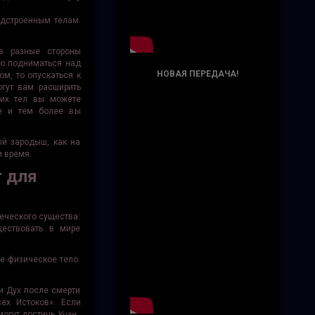
адстроенным телам.
в разные стороны
то подниматься над
НОВАЯ ПЕРЕДАЧА!
м, то опускаться к
гут вам расширить
ких тел вы можете
ле и тем более вы
ый зародыш, как на
и время.
г для
еческого существа:
ществовать в мире
е физическое тело.
 и Дух после смерти
сех Истоков». Если
смогут достичь
Уцзи
.