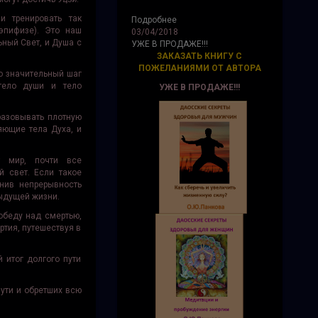
и тренировать так
Подробнее
эпифизе). Это наш
03/04/2018
ный Свет, и Душа с
УЖЕ В ПРОДАЖЕ!!!
ЗАКАЗАТЬ КНИГУ С
ПОЖЕЛАНИЯМИ ОТ АВТОРА
о значительный шаг
 тело души и тело
УЖЕ В ПРОДАЖЕ!!!
разовывать плотную
яющие тела Духа, и
т мир, почти все
 свет. Если такое
анив непрерывность
дыдущей жизни.
обеду над смертью,
ртия, путешествуя в
 итог долгого пути
ути и обретших всю