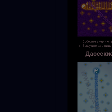
Соберите энергию п
Закрутите
ци
в виде 
Даосские