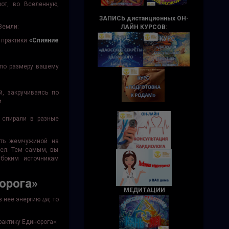
от, во Вселенную,
ЗАПИСЬ дистанционных ОН-
Земли:
ЛАЙН КУРСОВ
:
 практики
«Слияние
 по размеру вашему
, закручиваясь по
.
й спирали в разные
ать жемчужиной на
тел. Тем самым, вы
убоким источникам
орога»
МЕДИТАЦИИ
из нее энергию
ци
, то
актику Единорога»: