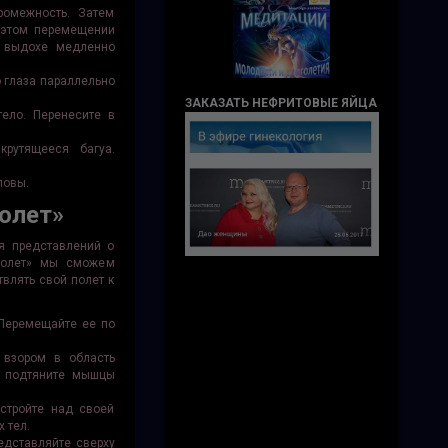
ромежность. Затем
и этом перемещении
а выдохе медленно
о глаза параллельно
ЗАКАЗАТЬ НЕФРИТОВЫЕ ЯЙЦА
тело. Перенесите в
крутящееся багуа.
ловы.
олет»
ия представлений о
Полет» мы сможем
влять свой полет к
 Перемещайте ее по
 взором в область
, подтяните мышцы
стройте над своей
 тел.
едставляйте сверху