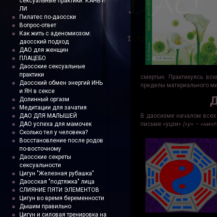
сексуальные практики. КАНЬ И
ЛИ
Пилатес по-даосски
Вопрос-ответ
Как жить с аденомиозом:
даосский подход
ДАО для женщин
ПЛАЦЕБО
Даосские сексуальные
практики
смертью. Практикуясь вс
Даосский обмен энергий ИНЬ
пределы материального ми
и ЯН в сексе
Д
Долинный оргазм
Медитации для зачатия
ДАО ДЛЯ МАЛЫШЕЙ
В даосизме началом всех 
ДАО успеха для мамочек
письме «уцзи»
(«у» – «ничт
Сколько тел у человека?
Восстановление после родов
по-восточному
Даосские секреты
сексуальности
Цигун "Железная рубашка"
Даосская "подтяжка" лица
СЛИЯНИЕ ПЯТИ ЭЛЕМЕНТОВ
Цигун во время беременности
Дышим правильно
Цигун и силовая тренировка на